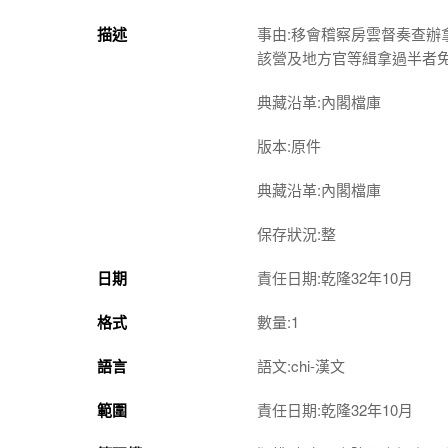
描述
事由:移會稽察房雲督奏查
該營及地方官等緝拿過半者
典藏沿革:內閣檔庫
版本:原件
典藏沿革:內閣檔庫
保存狀況:整
日期
責任日期:乾隆32年10月
格式
數量:1
語言
語文:chi-漢文
範圍
責任日期:乾隆32年10月