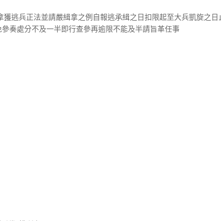
辦拿獲逃兵正法並請嚴緝拿之例自報逃承緝之日扣限起至大兵凱旋之日
免參奏處分不及一半即行查參再逾限不能及半請旨革任事