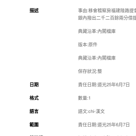
描述
事由:移會稽察房福建陸路
銀內撥出二千二百餘兩分借
典藏沿革:內閣檔庫
版本:原件
典藏沿革:內閣檔庫
保存狀況:整
日期
責任日期:道光25年6月7日
格式
數量:1
語言
語文:chi-漢文
範圍
責任日期:道光25年6月7日