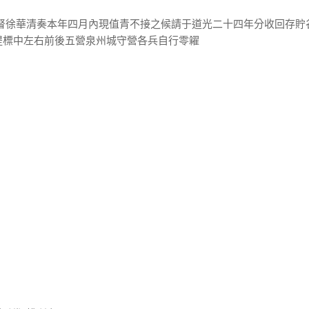
提督徐華清奏本年四月內現值青不接之候請于道光二十四年分收回存貯
提標中左右前後五營泉州城守營各兵自行零糴