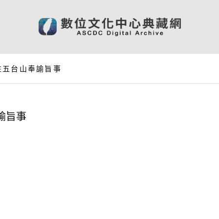
往五台山奉諭旨事
諭旨事