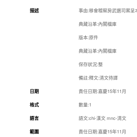
描述
事由:移會稽察房武選司案
典藏沿革:內閣檔庫
版本:原件
典藏沿革:內閣檔庫
保存狀況:整
備註:釋文:清文待譯
日期
責任日期:嘉慶15年11月
格式
數量:1
語言
語文:chi-漢文 mnc-清文
範圍
責任日期:嘉慶15年11月