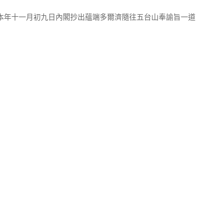
呈本年十一月初九日內閣抄出蘊端多爾濟隨往五台山奉諭旨一道