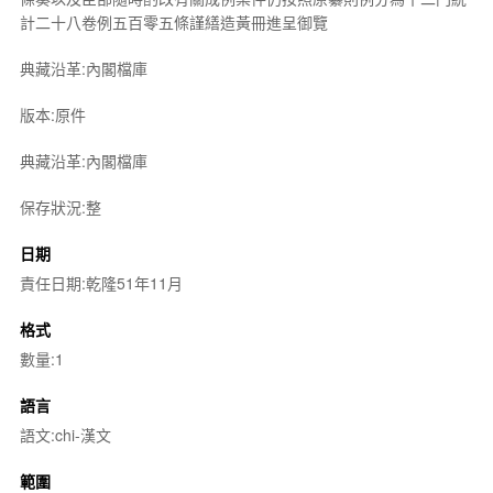
計二十八卷例五百零五條謹繕造黃冊進呈御覽
典藏沿革:內閣檔庫
版本:原件
典藏沿革:內閣檔庫
保存狀況:整
日期
責任日期:乾隆51年11月
格式
數量:1
語言
語文:chi-漢文
範圍