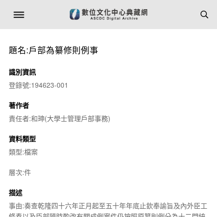
題名:戶部為纂修則例事
識別資訊
登錄號:194623-001
著作者
責任者:和珅(大學士管理戶部事務)
資料類型
類型:檔案
層次:件
描述
事由:奏查乾隆四十六年正月起至五十年年底止欽奉諭旨及內外臣工
條奏以及臣部隨時酌改有關成例案件仍按照原纂則例分為十二門統