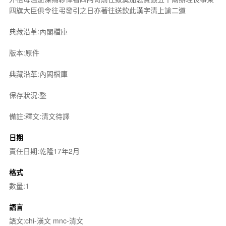
四旗大臣俱令往弔發引之日亦著往送欽此漢字清上諭二道
典藏沿革:內閣檔庫
版本:原件
典藏沿革:內閣檔庫
保存狀況:整
備註:釋文:清文待譯
日期
責任日期:乾隆17年2月
格式
數量:1
語言
語文:chi-漢文 mnc-清文