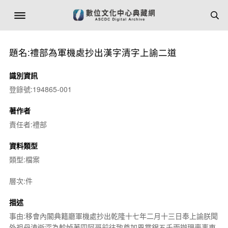
題名:禮部為軍機處抄出漢字清字上諭二道
識別資訊
登錄號:194865-001
著作者
責任者:禮部
資料類型
類型:檔案
層次:件
描述
事由:移會內閣典籍廳軍機處抄出乾隆十七年二月十三日奉上諭朕聞
外祖母溘逝深為軫悼著四阿哥前往致奠加恩賞銀五千兩辦理喪事東