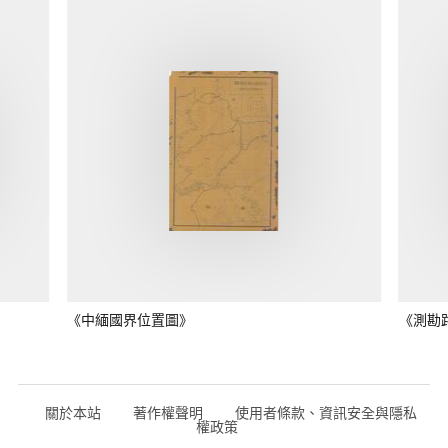
《中緬國界位置圖》
《測勘
關於本站
著作權聲明
使用者條款、資訊安全與隱私
權政策