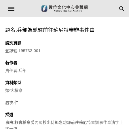
題名:兵部為馳驛前往蘇尼特審辦事件由
識別資訊
登錄號:195732-001
著作者
責任者:兵部
資料類型
類型:檔案
層次:件
描述
事由:移會稽察房內閣抄出侍郎惠馳驛前往蘇尼特審辦事件奉清字上
諭一道