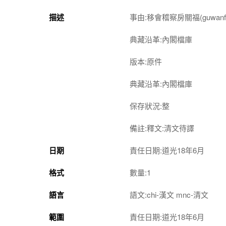
描述
事由:移會稽察房關福(guwa
典藏沿革:內閣檔庫
版本:原件
典藏沿革:內閣檔庫
保存狀況:整
備註:釋文:清文待譯
日期
責任日期:道光18年6月
格式
數量:1
語言
語文:chi-漢文 mnc-清文
範圍
責任日期:道光18年6月