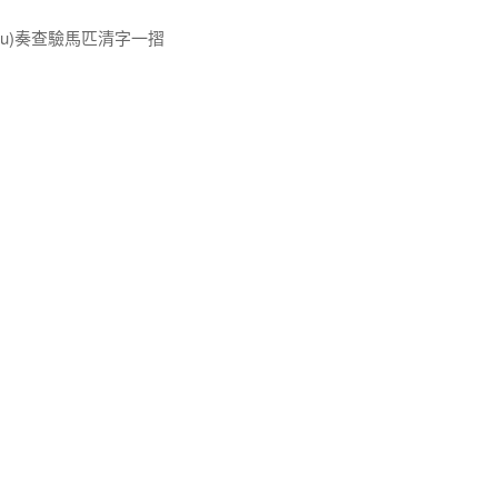
nfu)奏查驗馬匹清字一摺