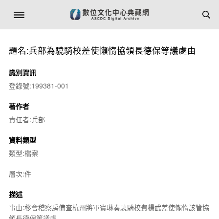
題名:兵部為驍騎校差使懶惰協領長德保等議處由
識別資訊
登錄號:199381-001
著作者
責任者:兵部
資料類型
類型:檔案
層次:件
描述
事由:移會稽察房備查杭州將軍寶琳奏驍騎校費楊武差使懶惰該管協
領長德保等議處