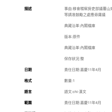
描述
事由:移會稽察房吏部議覆
等請准鼓勵之處應毋庸議
典藏沿革:內閣檔庫
版本:原件
典藏沿革:內閣檔庫
保存狀況:整
日期
責任日期:嘉慶11年4月
格式
數量:1
語言
語文:chi-漢文
範圍
責任日期:嘉慶11年4月