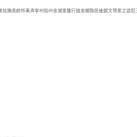
山東巡撫長齡所奏濟寧州知州金湘拿獲行搶金鄉縣民崔獻文等家之盜犯