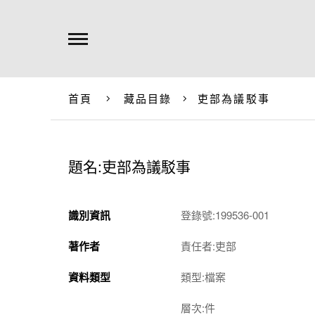
首頁
藏品目錄
吏部為議駁事
題名:吏部為議駁事
識別資訊
登錄號:199536-001
著作者
責任者:吏部
資料類型
類型:檔案
層次:件