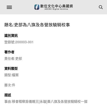
題名:吏部為八旗及各營放驍騎校事
識別資訊
登錄號:200003-001
著作者
責任者:吏部
資料類型
類型:檔案
層次:件
描述
事由:移會稽察房儀親王[永璇]奏八旗及各營放驍騎校一摺