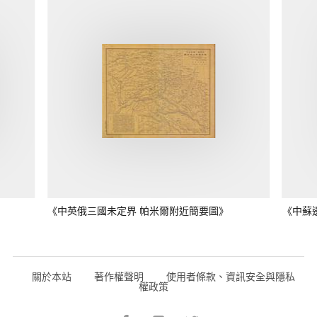
《中英俄三國未定界 帕米爾附近簡要圖》
《中蘇
關於本站
著作權聲明
使用者條款、資訊安全與隱私
權政策