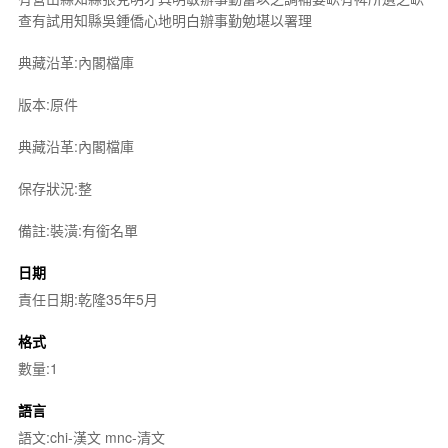
查有試用知縣吳鍾僑心地明白辦事勤勉堪以署理
典藏沿革:內閣檔庫
版本:原件
典藏沿革:內閣檔庫
保存狀況:整
備註:裝潢:有銜名單
日期
責任日期:乾隆35年5月
格式
數量:1
語言
語文:chi-漢文 mnc-清文