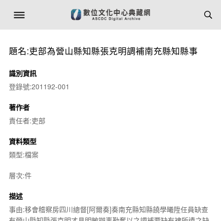
題名:吏部為營山縣知縣張克明調補南充縣知縣事
識別資訊
登錄號:201192-001
著作者
責任者:吏部
資料類型
類型:檔案
層次:件
描述
事由:移會稽察房四川總督[阿爾奏]奏南充縣知縣饒學曦陞任員缺查
有營山縣知縣張克明才具明敏辦事勤奮以之調補要缺有裨所遺之缺