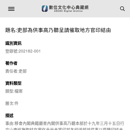
題名:吏部為供事高乃聽呈請催取地方官印結由
識別資訊
登錄號:202182-001
著作者
責任者:吏部
資料類型
類型:檔案
層次:件
描述
事由:移會內閣典籍廳查內閣供事高乃聽本部於十九年三月十五日行
文山東巡撫取結在案迄今尚未將印甘各結送部該供事以原籍印結未