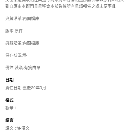
到自應由本衙門具呈移會本部咨催所有呈請轉催之處未便率准
典藏沿革:內閣檔庫
版本:原件
典藏沿革:內閣檔庫
保存狀況:整
備註:裝潢:有摘由單
日期
責任日期:嘉慶20年3月
格式
數量:1
語言
語文:chi-漢文