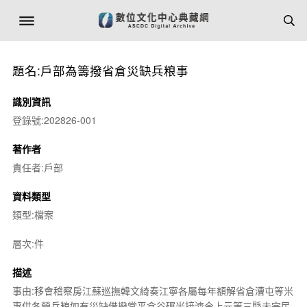
題名:戶部為籌撥省倉災缺兵粮事
識別資訊
登錄號:202826-001
著作者
責任者:戶部
資料類型
類型:檔案
層次:件
描述
事由:移會稽察房江蘇巡撫韓文綺奏江寧各屬每年額解省倉漕屯等米
專供各營兵粮如有災缺借撥常平倉谷碾米接濟今上元等三縣未完民