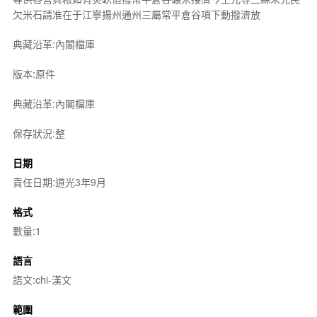
欠米石請准在于江寧揚州通州三屬常平倉谷項下動撥濟放
典藏沿革:內閣檔庫
版本:原件
典藏沿革:內閣檔庫
保存狀況:整
日期
責任日期:道光3年9月
格式
數量:1
語言
語文:chi-漢文
範圍