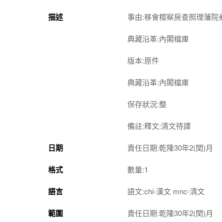
描述
事由:移會稽察房查照理藩院
典藏沿革:內閣檔庫
版本:原件
典藏沿革:內閣檔庫
保存狀況:整
備註:釋文:清文待譯
日期
責任日期:乾隆30年2(閏)月
格式
數量:1
語言
語文:chi-漢文 mnc-清文
範圍
責任日期:乾隆30年2(閏)月