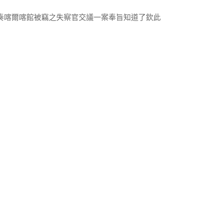
奏喀爾喀館被竊之失察官交議一案奉旨知道了欽此