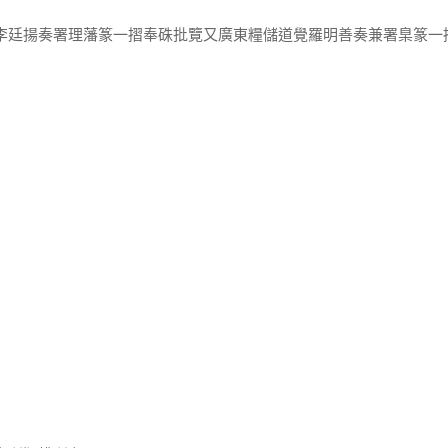
使李廷揚奏署理藩篆一摺奉硃批覽又廣東糧儲道覺羅明善奏兼署臬篆一