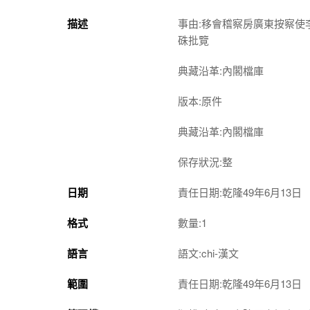
描述
事由:移會稽察房廣東按察
硃批覽
典藏沿革:內閣檔庫
版本:原件
典藏沿革:內閣檔庫
保存狀況:整
日期
責任日期:乾隆49年6月13日
格式
數量:1
語言
語文:chi-漢文
範圍
責任日期:乾隆49年6月13日