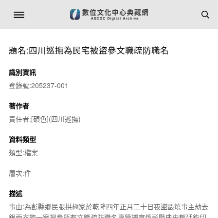
題名:四川巡撫為民宅被盜參文職疏防職名
識別資訊
登錄號:205237-001
著作者
責任者:[碩色](四川巡撫)
資料類型
類型:檔案
層次:件
描述
事由:為彭縣鄉民張拱極家於乾隆四年正月二十日夜盜毆燒事主劫去
銀兩衣飾一案揭參所有文職疏防職名專管捕官係彭縣典史郁廷鈞印