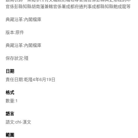
官係彭縣知縣胡南藩兼轄官係署成都府通判事成都縣知縣鮑成龍等
典藏沿革:內閣檔庫
版本:原件
典藏沿革:內閣檔庫
保存狀況:殘
日期
責任日期:乾隆4年6月19日
格式
數量:1
語言
語文:chi-漢文
範圍