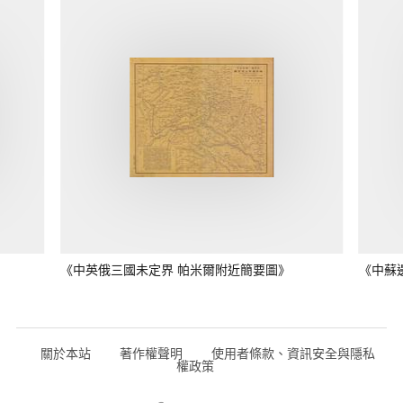
《中英俄三國未定界 帕米爾附近簡要圖》
《中蘇
關於本站
著作權聲明
使用者條款、資訊安全與隱私
權政策