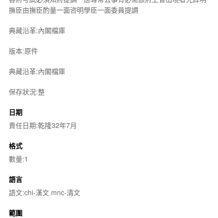
撫臣由撫臣酌量一面咨明學臣一面委員提調
典藏沿革:內閣檔庫
版本:原件
典藏沿革:內閣檔庫
保存狀況:整
日期
責任日期:乾隆32年7月
格式
數量:1
語言
語文:chi-漢文 mnc-清文
範圍