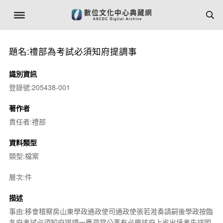
題名:禮部為考試必須知府提調事
識別資訊
登錄號:205438-001
著作者
責任者:禮部
資料類型
類型:檔案
層次:件
描述
事由:移會稽察房山東學政通政使司通政使張若溎奏請嗣後學政按臨
各府考試必須知府提調一應尋常公事有必需該府上省出境者先詳明