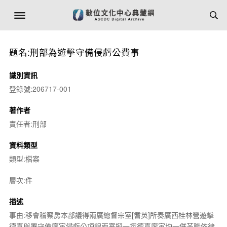
題名:刑部為遊擊守備侵虧公費事
識別資訊
登錄號:206717-001
著作者
責任者:刑部
資料類型
類型:檔案
層次:件
描述
事由:移會稽察房本部議得兩廣總督宗室[耆英]所奏廣西桂林營遊擊
德喜與署守備廖寅侵虧公項銀兩審擬一摺德喜廖寅均一併革職依律