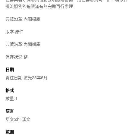
擬流照例監追限滿有無完繳再行辦理
典藏沿革:內閣檔庫
版本:原件
典藏沿革:內閣檔庫
保存狀況:整
日期
責任日期:道光25年6月
格式
數量:1
語言
語文:chi-漢文
範圍