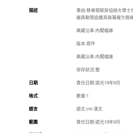
描述
事由:移會稽察房協辦大學
廠員勒限追繳其無著廠欠撥
典藏沿革:內閣檔庫
版本:原件
典藏沿革:內閣檔庫
保存狀況:整
日期
責任日期:道光19年9月
格式
數量:1
語言
語文:chi-漢文
範圍
責任日期:道光19年9月