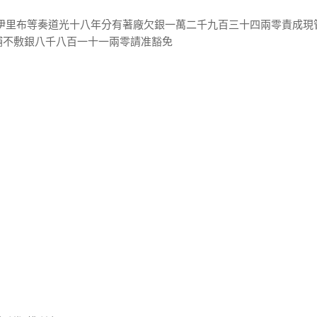
士伊里布等奏道光十八年分有著廠欠銀一萬二千九百三十四兩零責成現
補不敷銀八千八百一十一兩零請准豁免