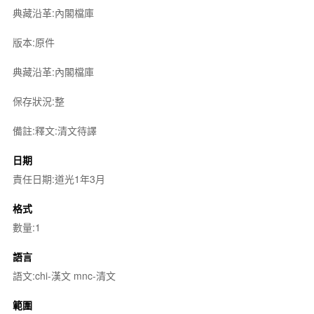
典藏沿革:內閣檔庫
版本:原件
典藏沿革:內閣檔庫
保存狀況:整
備註:釋文:清文待譯
日期
責任日期:道光1年3月
格式
數量:1
語言
語文:chi-漢文 mnc-清文
範圍