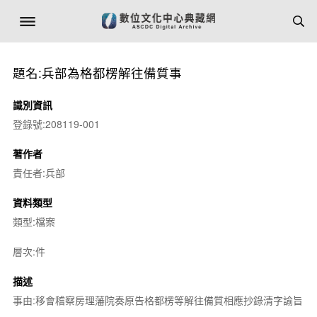
題名:兵部為格都楞解往備質事
識別資訊
登錄號:208119-001
著作者
責任者:兵部
資料類型
類型:檔案
層次:件
描述
事由:移會稽察房理藩院奏原告格都楞等解往備質相應抄錄清字諭旨