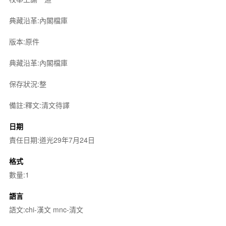
典藏沿革:內閣檔庫
版本:原件
典藏沿革:內閣檔庫
保存狀況:整
備註:釋文:清文待譯
日期
責任日期:道光29年7月24日
格式
數量:1
語言
語文:chi-漢文 mnc-清文