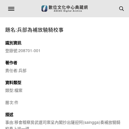
題名:兵部為補放驍騎校事
識別資訊
登錄號:208701-001
著作者
責任者:兵部
資料類型
類型:檔案
層次:件
描述
事由:移會稽察房武選司案呈內閣抄出薩迎阿(saingga)奏補放驍騎
校奉上諭一道