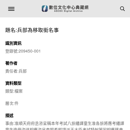
題名:兵部為移取銜名事
識別資訊
登錄號:209450-001
著作者
責任者:兵部
資料類型
類型:檔案
層次:件
描述
事由:准順天府府丞咨呈稱本年考試八旂繙譯童生准各旂將應考繙譯
童生造冊咨送相應咨呈查照希即請派王大臣考試騎射等因相應移會