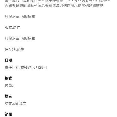
內閣典籍廳即將應列銜名兼寫清漢咨送過部以便開列題請欽點
典藏沿革:內閣檔庫
版本:原件
典藏沿革:內閣檔庫
保存狀況:整
日期
責任日期:咸豐7年6月28日
格式
數量:1
語言
語文:chi-漢文
範圍