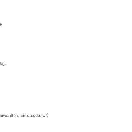
E
中心
flora.sinica.edu.tw/）