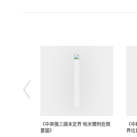
定界》
《中英俄三國未定界 帕米爾附近簡
《中
要圖》
界位