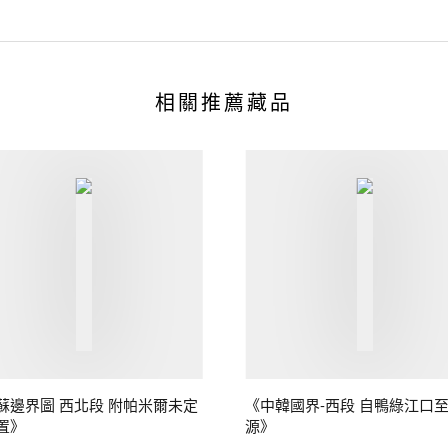
相關推薦藏品
蘇邊界圖 西北段 附帕米爾未定
《中韓國界-西段 自鴨綠江口
置》
源》