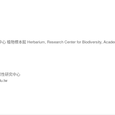
 Herbarium, Research Center for Biodiversity, Acade
樣性研究中心
du.tw