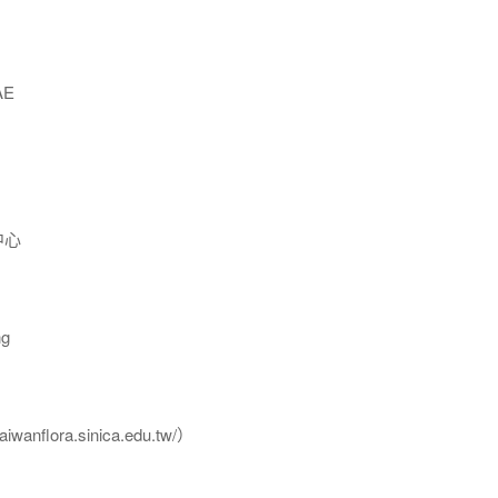
AE
中心
g
flora.sinica.edu.tw/）