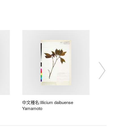
中文種名:Illicium daibuense
Yamamoto