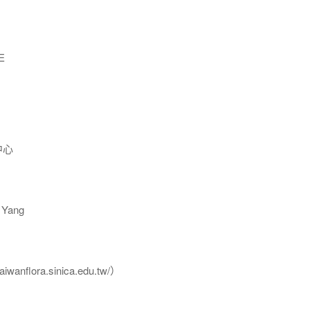
E
中心
Yang
flora.sinica.edu.tw/）