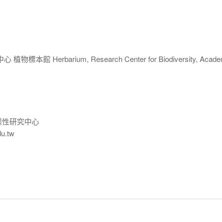
 Herbarium, Research Center for Biodiversity, Acade
樣性研究中心
du.tw