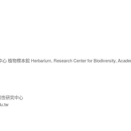
 Herbarium, Research Center for Biodiversity, Acade
樣性研究中心
du.tw