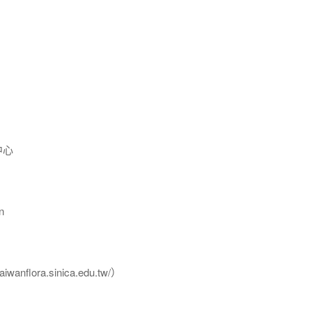
中心
n
flora.sinica.edu.tw/）