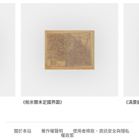
《帕米爾未定國界圖》
《滇康
關於本站
著作權聲明
使用者條款、資訊安全與隱私
權政策