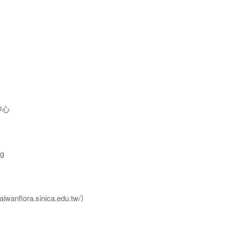
中心
g
flora.sinica.edu.tw/）