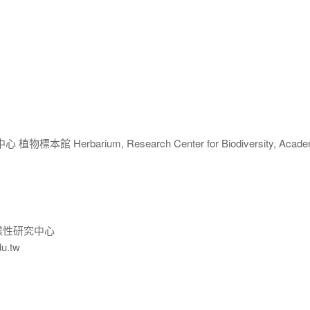
 Herbarium, Research Center for Biodiversity, Acade
樣性研究中心
du.tw