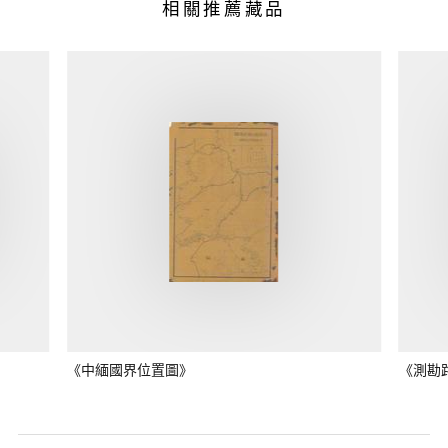
相關推薦藏品
《中緬國界位置圖》
《測勘