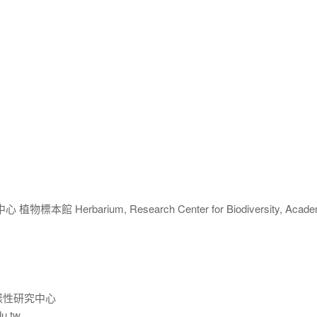
 Herbarium, Research Center for Biodiversity, Acade
樣性研究中心
du.tw