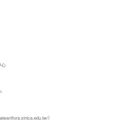
中心
n
flora.sinica.edu.tw/）