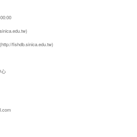
00:00
nica.edu.tw)
ttp://fishdb.sinica.edu.tw)
中心
l.com