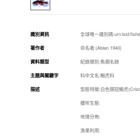
識別資訊
全球唯一識別碼:urn:lsid:fishdb.s
著作者
命名者:(Ablan 1940)
資料類型
紀錄類別:魚類名錄
主題與關鍵字
科中文名:鰕虎科
描述
型態特徵:白色頸冠鰕虎(
Cris
棲所生態:
地理分佈:
漁業利用: