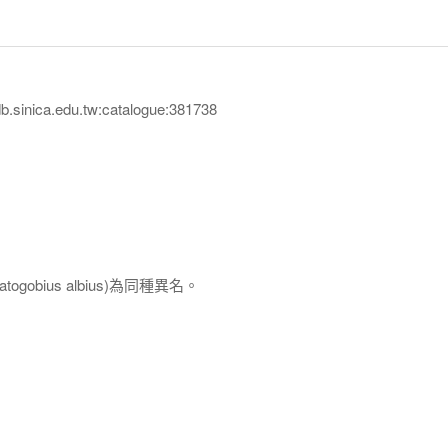
inica.edu.tw:catalogue:381738
tatogobius albius
)為同種異名。