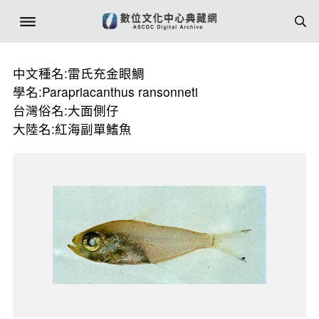
中文種名:雷氏充金眼鯛
學名:Parapriacanthus ransonneti
台灣俗名:大面側仔
大陸名:紅海副單鰭魚