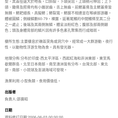
型，其直徑遠大於吻長。口斜裂，下頜突出，上頜稍可伸出；上下
頜、鋤骨及腭骨均有小錐狀齒，舌上無齒。前鰓蓋骨及主鰓蓋骨皆
無棘。鰓耙細長，具擬鰓；鰓裂寬，鰓膜不相連並在喉峽部游離。
體被圓鱗；側線鱗數60-79，裸露，延著尾鰭的中間鰭條至其二分
之一處止；後端及其兩側無鱗。體呈淡粉紅色；腹部及部兩側銀
色；頭及身體背部的鱗片因有許多色素孔聚集而行成暗斑。
棲所生態:主要棲息於礁區突角或洞穴中，經常成一大群游動。夜行
性，以動物性浮游生物為食。具有發光器。
地理分佈:分布於印度-西太平洋區，西起紅海和非洲東部，東至馬
歇爾群島，北至日本南部，南至澳洲皆有分布。台灣北部、東北
部、南部、小琉球及澎湖海域可發現。
漁業利用:小型魚類，食用價值低。
出版者
負責人:邵廣昭
日期
資料修訂日期:2006-06-03 00:00:00