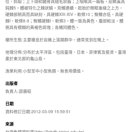
位，斜裂；上下頜和鋤骨具絨毛狀齒；上咽喉具一齒板。前鰓蓋具
鈍棘5。體被特化之棘狀鱗。背鰭連續，起始於眼眶後緣之上方，
硬棘部稍高而具缺刻，具硬棘XIII-XIV，軟條10；臀鰭亦低，具硬
棘I，軟條8-9；臀鰭硬棘I，軟條3。體一致為黃色，腹部較淡，體
側具有模糊的黃褐色斑塊；各鰭同體色。
棲所生態:主要棲息於岩礁上藻類群中，通常見到在晚上。
地理分佈:分布於太平洋區，包括臺灣、日本、菲律賓及斐濟。臺灣
產於東北部的龜山島。
漁業利用:小型至中小型魚類，無食用價值。
出版者
負責人:邵廣昭
日期
資料修訂日期:2012-03-09 15:59:51
來源
台灣魚類資料庫(http://fishdb.sinica.edu.tw)