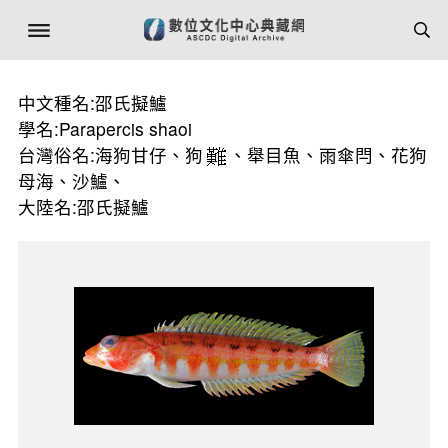
中文種名:邵氏擬鱸
學名:Parapercis shaoi
台灣俗名:海狗甘仔、狗
、舉目魚、雨傘閂、花狗
母海、沙鱸、
大陸名:邵氏擬鱸