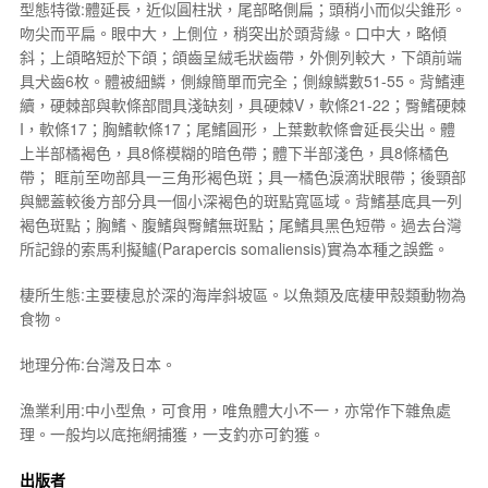
型態特徵:體延長，近似圓柱狀，尾部略側扁；頭稍小而似尖錐形。
吻尖而平扁。眼中大，上側位，稍突出於頭背緣。口中大，略傾
斜；上頜略短於下頜；頜齒呈絨毛狀齒帶，外側列較大，下頜前端
具犬齒6枚。體被細鱗，側線簡單而完全；側線鱗數51-55。背鰭連
續，硬棘部與軟條部間具淺缺刻，具硬棘V，軟條21-22；臀鰭硬棘
I，軟條17；胸鰭軟條17；尾鰭圓形，上葉數軟條會延長尖出。體
上半部橘褐色，具8條模糊的暗色帶；體下半部淺色，具8條橘色
帶； 眶前至吻部具一三角形褐色斑；具一橘色淚滴狀眼帶；後頸部
與鰓蓋較後方部分具一個小深褐色的斑點寬區域。背鰭基底具一列
褐色斑點；胸鰭、腹鰭與臀鰭無斑點；尾鰭具黑色短帶。過去台灣
所記錄的索馬利擬鱸(
Parapercis somaliensis
)實為本種之誤鑑。
棲所生態:主要棲息於深的海岸斜坡區。以魚類及底棲甲殼類動物為
食物。
地理分佈:台灣及日本。
漁業利用:中小型魚，可食用，唯魚體大小不一，亦常作下雜魚處
理。一般均以底拖網捕獲，一支釣亦可釣獲。
出版者