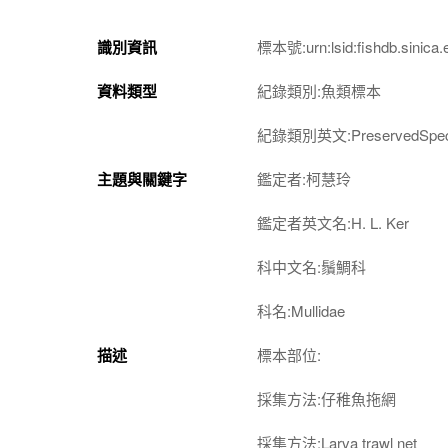
識別資訊
標本號:urn:lsid:fishdb.sinica.
資料類型
紀錄類別:魚類標本
紀錄類別英文:PreservedSpec
主題與關鍵字
鑑定者:柯慧玲
鑑定者英文名:H. L. Ker
科中文名:鬚鯛科
科名:Mullidae
描述
標本部位:
採集方法:仔稚魚拖網
採集方法:Larva trawl net