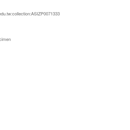
edu.tw:collection:ASIZP0071333
imen