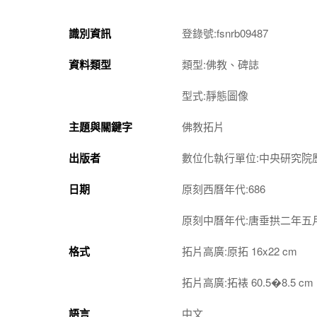
識別資訊
登錄號:fsnrb09487
資料類型
類型:佛教、碑誌
型式:靜態圖像
主題與關鍵字
佛教拓片
出版者
數位化執行單位:中央研究院
日期
原刻西曆年代:686
原刻中曆年代:唐垂拱二年五
格式
拓片高廣:原拓 16x22 cm
拓片高廣:拓裱 60.5�8.5 cm
語言
中文