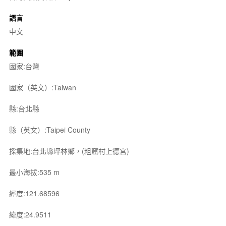
語言
中文
範圍
國家:台灣
國家（英文）:Taiwan
縣:台北縣
縣（英文）:Taipei County
採集地:台北縣坪林鄉，(粗窟村上德宮)
最小海拔:535 m
經度:121.68596
緯度:24.9511