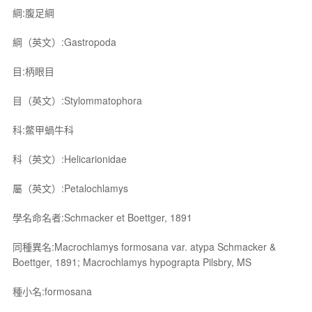
綱:腹足綱
綱（英文）:Gastropoda
目:柄眼目
目（英文）:Stylommatophora
科:鱉甲蝸牛科
科（英文）:Helicarionidae
屬（英文）:Petalochlamys
學名命名者:Schmacker et Boettger, 1891
同種異名:Macrochlamys formosana var. atypa Schmacker &
Boettger, 1891; Macrochlamys hypograpta Pilsbry, MS
種小名:formosana