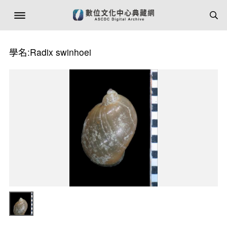
學名:Radix swinhoei