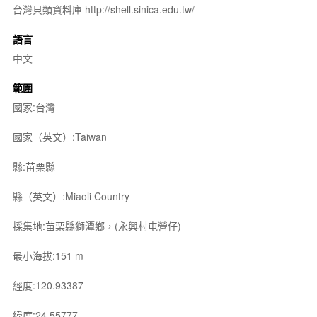
台灣貝類資料庫 http://shell.sinica.edu.tw/
語言
中文
範圍
國家:台灣
國家（英文）:Taiwan
縣:苗栗縣
縣（英文）:Miaoli Country
採集地:苗栗縣獅潭鄉，(永興村屯營仔)
最小海拔:151 m
經度:120.93387
緯度:24.55777