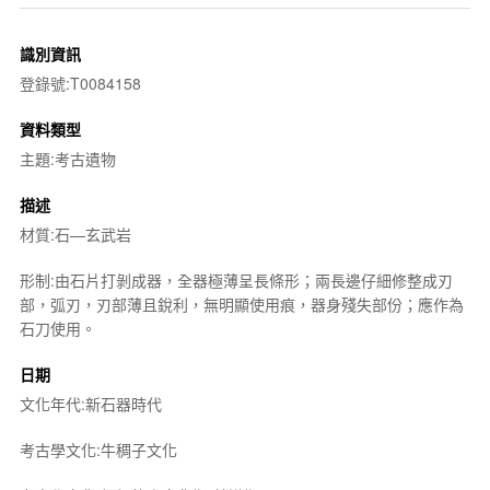
識別資訊
登錄號:T0084158
資料類型
主題:考古遺物
描述
材質:石—玄武岩
形制:由石片打剝成器，全器極薄呈長條形；兩長邊仔細修整成刃
部，弧刃，刃部薄且銳利，無明顯使用痕，器身殘失部份；應作為
石刀使用。
日期
文化年代:新石器時代
考古學文化:牛稠子文化