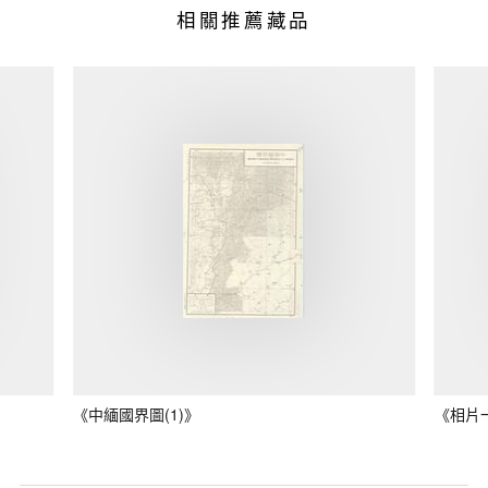
相關推薦藏品
《中緬國界圖(1)》
《相片