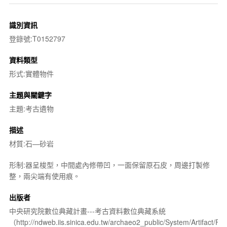
識別資訊
登錄號:T0152797
資料類型
形式:實體物件
主題與關鍵字
主題:考古遺物
描述
材質:石—砂岩
形制:器呈梭型，中間處內修帶凹，一面保留原石皮，周邊打製修
整，兩尖端有使用痕。
出版者
中央研究院數位典藏計畫---考古資料數位典藏系統
（http://ndweb.iis.sinica.edu.tw/archaeo2_public/System/Artifact