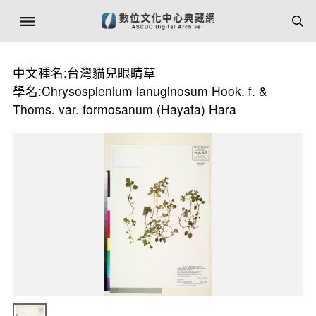
中文種名:台灣貓兒眼睛草
學名:Chrysosplenium lanuginosum Hook. f. &
Thoms. var. formosanum (Hayata) Hara