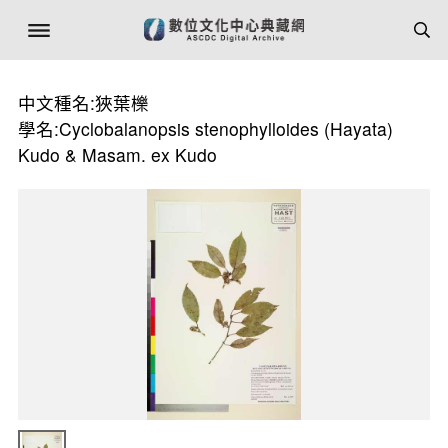
中文種名:狹葉櫟
學名:Cyclobalanopsis stenophylloides (Hayata)
Kudo & Masam. ex Kudo