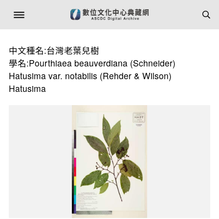
中文種名:台灣老葉兒樹
學名:Pourthiaea beauverdiana (Schneider)
Hatusima var. notabilis (Rehder & Wilson)
Hatusima