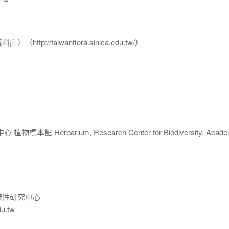
p://taiwanflora.sinica.edu.tw/）
 Herbarium, Research Center for Biodiversity, Acade
樣性研究中心
du.tw