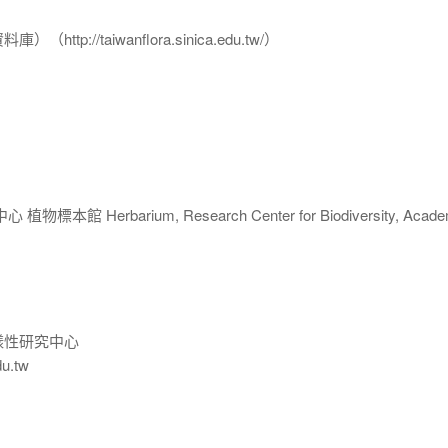
p://taiwanflora.sinica.edu.tw/）
 Herbarium, Research Center for Biodiversity, Acade
樣性研究中心
du.tw