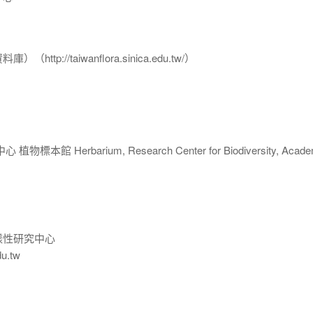
p://taiwanflora.sinica.edu.tw/）
 Herbarium, Research Center for Biodiversity, Acade
樣性研究中心
du.tw