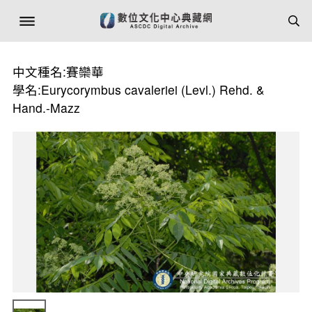
中文種名:賽欒華
學名:Eurycorymbus cavaleriei (Levl.) Rehd. &
Hand.-Mazz