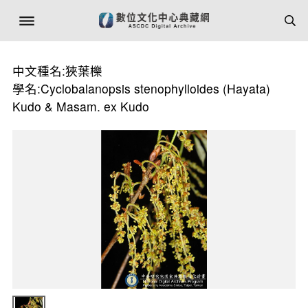
中文種名:狹葉櫟
學名:Cyclobalanopsis stenophylloides (Hayata)
Kudo & Masam. ex Kudo