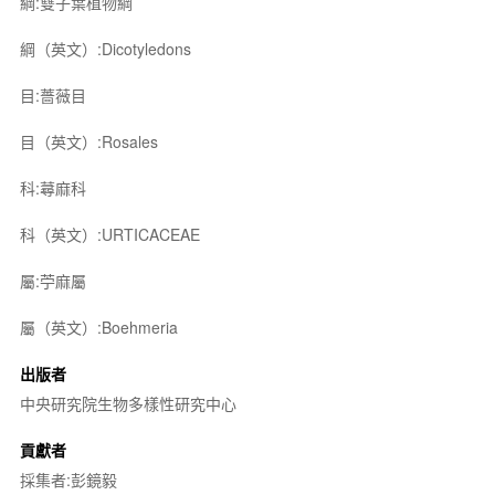
綱:雙子葉植物綱
綱（英文）:Dicotyledons
目:薔薇目
目（英文）:Rosales
科:蕁麻科
科（英文）:URTICACEAE
屬:苧麻屬
屬（英文）:Boehmeria
出版者
中央研究院生物多樣性研究中心
貢獻者
採集者:彭鏡毅